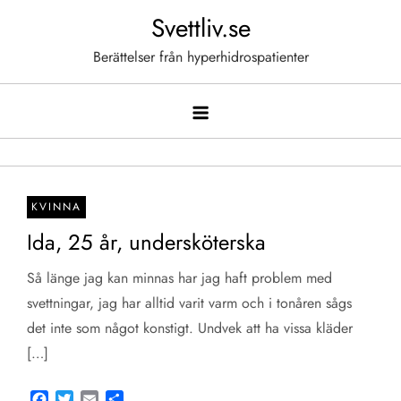
Hoppa
Svettliv.se
till
Berättelser från hyperhidrospatienter
innehåll
KVINNA
Ida, 25 år, undersköterska
Så länge jag kan minnas har jag haft problem med
svettningar, jag har alltid varit varm och i tonåren sågs
det inte som något konstigt. Undvek att ha vissa kläder
[…]
Facebook
Twitter
Email
Share