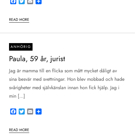
Facebook
Twitter
Email
Share
READ MORE
ANHÖRIG
Paula, 59 år, jurist
Jag är mamma till en flicka som mått mycket dåligt av
sina besvär med svettningar. Hon blev mobbad och hade
svårigheter med självkänslan innan hon fick hjälp. Jag i
min […]
Facebook
Twitter
Email
Share
READ MORE