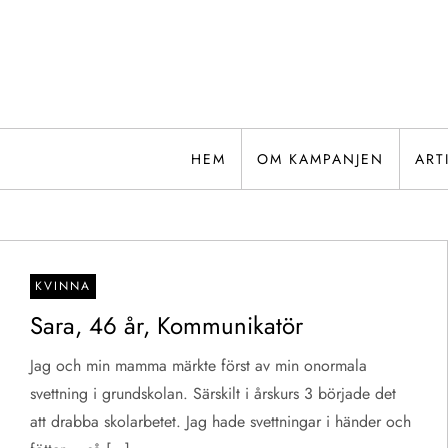
Hoppa
till
innehåll
HEM
OM KAMPANJEN
ART
KVINNA
Sara, 46 år, Kommunikatör
Jag och min mamma märkte först av min onormala
svettning i grundskolan. Särskilt i årskurs 3 började det
att drabba skolarbetet. Jag hade svettningar i händer och