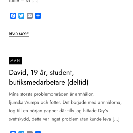
fötter – så […]
Facebook
Twitter
Email
Share
READ MORE
MAN
David, 19 år, student,
butiksmedarbetare (deltid)
Mina största problemområden är armhålor,
ljumskar/rumpa och fötter. Det började med armhålorna,
tog till en början papper där tills jag hittade Dry´s
svettskydd, detta var inget problem utan kunde leva […]