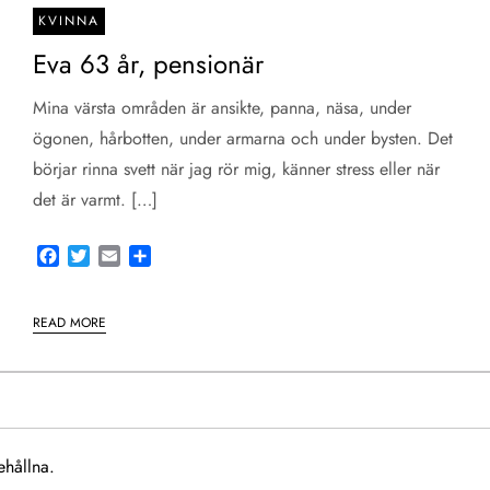
KVINNA
Eva 63 år, pensionär
Mina värsta områden är ansikte, panna, näsa, under
ögonen, hårbotten, under armarna och under bysten. Det
börjar rinna svett när jag rör mig, känner stress eller när
det är varmt. […]
Facebook
Twitter
Email
Share
READ MORE
ehållna.