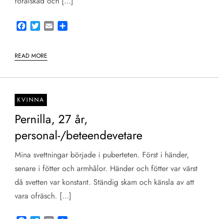
förälskad och […]
Facebook
Twitter
Email
Share
READ MORE
KVINNA
Pernilla, 27 år,
personal-/beteendevetare
Mina svettningar började i puberteten. Först i händer,
senare i fötter och armhålor. Händer och fötter var värst
då svetten var konstant. Ständig skam och känsla av att
vara ofräsch. […]