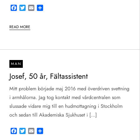
Facebook
Twitter
Email
Share
READ MORE
MAN
Josef, 50 år, Fältassistent
Mitt problem började maj 2016 med överdriven svettning
i armhålorna. Jag tog kontakt med vårdcentralen som
slussade vidare mig till en hudmottagning i Stockholm
och sedan till Akademiska Sjukhuset i […]
Facebook
Twitter
Email
Share