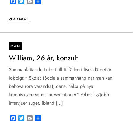
Facebook
Twitter
Email
Share
READ MORE
MAN
William, 26 år, konsult
Sammanfattar detta kort till tillfällen i livet då det är
jobbigt:* Skola: (Sociala sammanhang när man kan
behöva röra varandra), dans, hälsa på nya
kompisar/personer, presentationer* Arbetsliv/Jobb:
intervjuer suger, ibland […]
Facebook
Twitter
Email
Share