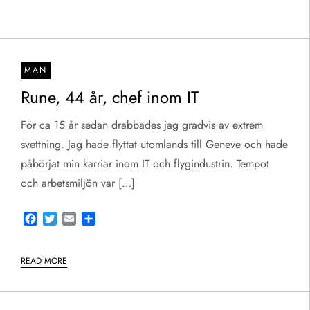
MAN
Rune, 44 år, chef inom IT
För ca 15 år sedan drabbades jag gradvis av extrem
svettning. Jag hade flyttat utomlands till Geneve och hade
påbörjat min karriär inom IT och flygindustrin. Tempot
och arbetsmiljön var […]
Facebook
Twitter
Email
Share
READ MORE