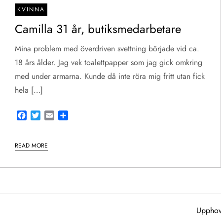
KVINNA
Camilla 31 år, butiksmedarbetare
Mina problem med överdriven svettning började vid ca.
18 års ålder. Jag vek toalettpapper som jag gick omkring
med under armarna. Kunde då inte röra mig fritt utan fick
hela […]
Facebook
Twitter
Email
Share
READ MORE
Upphov