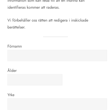
information som kan leda till att en individ kan
identifieras kommer att raderas.
Vi förbehåller oss rätten att redigera i inskickade
berättelser.
Förnamn
Ålder
Yrke