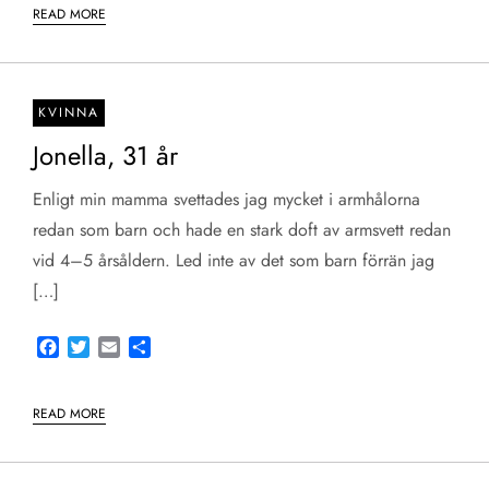
READ MORE
KVINNA
Jonella, 31 år
Enligt min mamma svettades jag mycket i armhålorna
redan som barn och hade en stark doft av armsvett redan
vid 4–5 årsåldern. Led inte av det som barn förrän jag
[…]
Facebook
Twitter
Email
Share
READ MORE