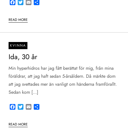
Facebook
Twitter
Email
Share
READ MORE
KVINNA
Ida, 30 år
Min hyperhidros har jag fått berättat för mig, från mina
föräldrar, att jag haft sedan 5-årsåldern. Då märkte dom
att jag svettades mer än vanligt om händerna framförallt.
Sedan kom […]
Facebook
Twitter
Email
Share
READ MORE