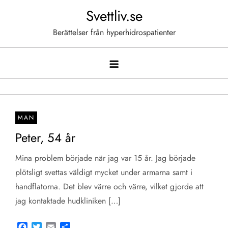
Hoppa
Svettliv.se
till
Berättelser från hyperhidrospatienter
innehåll
MAN
Peter, 54 år
Mina problem började när jag var 15 år. Jag började
plötsligt svettas väldigt mycket under armarna samt i
handflatorna. Det blev värre och värre, vilket gjorde att
jag kontaktade hudkliniken […]
Facebook
Twitter
Email
Share