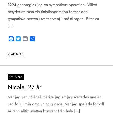
1994 genomgick jag en sympaticus operation. Vilket
betyder att man via titthålsoperation förstör den
sympatiska nerven (svettnerven) i bröstkorgen. Efter ca
[…]
Facebook
Twitter
Email
Share
READ MORE
KVINNA
Nicole, 27 år
När jag var 12 år så märkte jag att jag svettades mer än
vad folk i min omgivning gjorde. När jag spelade fotboll
så rann alltid svetten konstant från hela […]