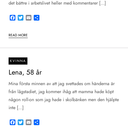
det bättre i arbetslivet heller med kommentarer […]
Facebook
Twitter
Email
Share
READ MORE
KVINNA
Lena, 58 år
Mina första minnen av att jag svettades om händerna är
från lågstadiet, jag kommer ihåg att mamma hade köpt
någon roll-on som jag hade i skolbänken men den hjälpte
inte […]
Facebook
Twitter
Email
Share