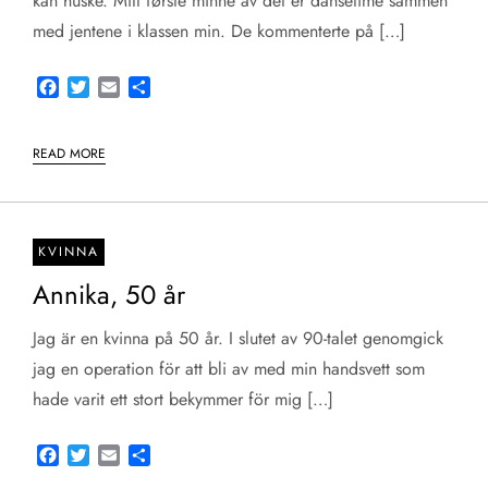
kan huske. Mitt første minne av det er dansetime sammen
med jentene i klassen min. De kommenterte på […]
Facebook
Twitter
Email
Share
READ MORE
KVINNA
Annika, 50 år
Jag är en kvinna på 50 år. I slutet av 90-talet genomgick
jag en operation för att bli av med min handsvett som
hade varit ett stort bekymmer för mig […]
Facebook
Twitter
Email
Share