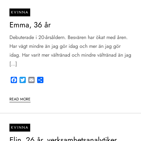
KVINNA
Emma, 36 år
Debuterade i 20-årsåldern. Besvären har ökat med åren.
Har vägt mindre än jag gör idag och mer än jag gör
idag. Har varit mer vältränad och mindre vältränad än jag
[…]
Facebook
Twitter
Email
Share
READ MORE
KVINNA
Elin, 26 år, verksamhetsanalytiker