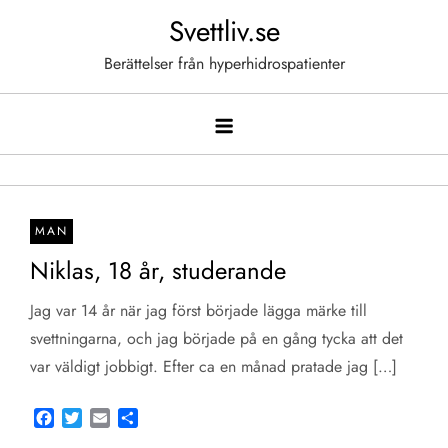
Hoppa
Svettliv.se
till
Berättelser från hyperhidrospatienter
innehåll
MAN
Niklas, 18 år, studerande
Jag var 14 år när jag först började lägga märke till
svettningarna, och jag började på en gång tycka att det
var väldigt jobbigt. Efter ca en månad pratade jag […]
Facebook
Twitter
Email
Share