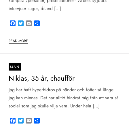
kompisar/personer, presentationer* Arbetsliv/Jobb:
intervjuer suger, ibland […]
Facebook
Twitter
Email
Share
READ MORE
MAN
Niklas, 35 år, chaufför
Jag har haft hyperhidros på händer och fötter så länge
jag kan minnas. Det har alltid hindrat mig från att vara så
social som jag skulle vilja vara. Under hela […]
Facebook
Twitter
Email
Share