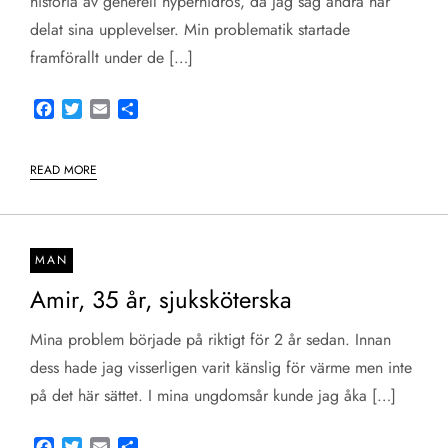
historia av generell hyperhidros, då jag såg andra har
delat sina upplevelser. Min problematik startade
framförallt under de […]
Facebook
Twitter
Email
Share
READ MORE
MAN
Amir, 35 år, sjuksköterska
Mina problem började på riktigt för 2 år sedan. Innan
dess hade jag visserligen varit känslig för värme men inte
på det här sättet. I mina ungdomsår kunde jag åka […]
Facebook
Twitter
Email
Share