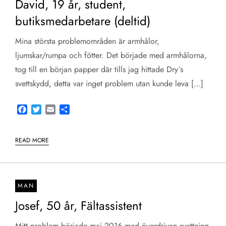
David, 19 år, student,
butiksmedarbetare (deltid)
Mina största problemområden är armhålor,
ljumskar/rumpa och fötter. Det började med armhålorna,
tog till en början papper där tills jag hittade Dry´s
svettskydd, detta var inget problem utan kunde leva […]
Facebook
Twitter
Email
Share
READ MORE
MAN
Josef, 50 år, Fältassistent
Mitt problem började maj 2016 med överdriven svettning