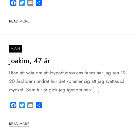
Facebook
Twitter
Email
Share
READ MORE
MAN
Joakim, 47 år
Utan att veta om att Hyperhidros ens fanns har jag sen 19-
20 årsåldern undrat hur det kommer sig att jag svettas så
mycket. Som tur är gick jag igenom min […]
Facebook
Twitter
Email
Share
READ MORE