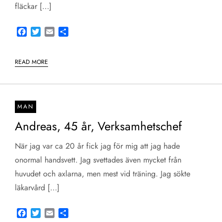
fläckar […]
Facebook
Twitter
Email
Share
READ MORE
MAN
Andreas, 45 år, Verksamhetschef
När jag var ca 20 år fick jag för mig att jag hade
onormal handsvett. Jag svettades även mycket från
huvudet och axlarna, men mest vid träning. Jag sökte
läkarvård […]
Facebook
Twitter
Email
Share