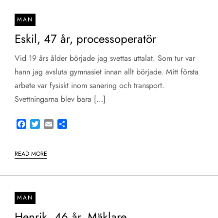
MAN
Eskil, 47 år, processoperatör
Vid 19 års ålder började jag svettas uttalat. Som tur var
hann jag avsluta gymnasiet innan allt började. Mitt första
arbete var fysiskt inom sanering och transport.
Svettningarna blev bara […]
Facebook
Twitter
Email
Share
READ MORE
MAN
Henrik, 46 år, Mäklare