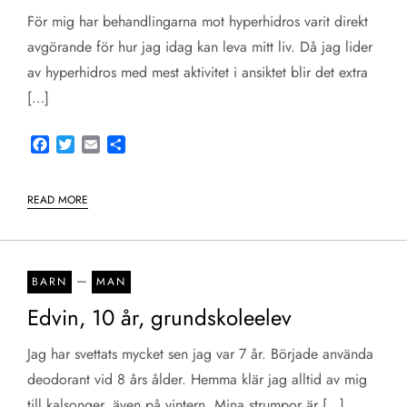
För mig har behandlingarna mot hyperhidros varit direkt
avgörande för hur jag idag kan leva mitt liv. Då jag lider
av hyperhidros med mest aktivitet i ansiktet blir det extra
[…]
Facebook
Twitter
Email
Share
READ MORE
–
BARN
MAN
Edvin, 10 år, grundskoleelev
Jag har svettats mycket sen jag var 7 år. Började använda
deodorant vid 8 års ålder. Hemma klär jag alltid av mig
till kalsonger, även på vintern. Mina strumpor är […]