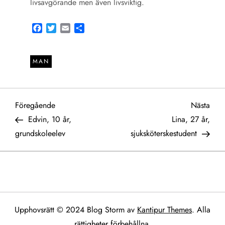
livsavgörande men även livsviktig.
Facebook
Twitter
Email
Share
MAN
I
Föregående
Näst
Föregående
Nästa
inlägg
inlä
Edvin, 10 år,
Lina, 27 år,
n
grundskoleelev
sjuksköterskestudent
l
ä
g
Upphovsrätt © 2024 Blog Storm av
Kantipur Themes
. Alla
rättigheter förbehållna.