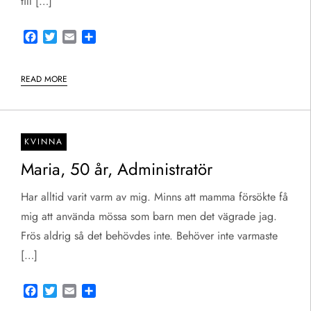
till […]
Facebook
Twitter
Email
Share
READ MORE
KVINNA
Maria, 50 år, Administratör
Har alltid varit varm av mig. Minns att mamma försökte få
mig att använda mössa som barn men det vägrade jag.
Frös aldrig så det behövdes inte. Behöver inte varmaste
[…]
Facebook
Twitter
Email
Share