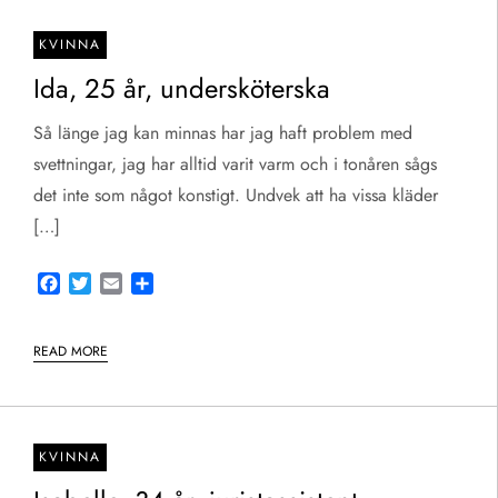
KVINNA
Ida, 25 år, undersköterska
Så länge jag kan minnas har jag haft problem med
svettningar, jag har alltid varit varm och i tonåren sågs
det inte som något konstigt. Undvek att ha vissa kläder
[…]
Facebook
Twitter
Email
Share
READ MORE
KVINNA