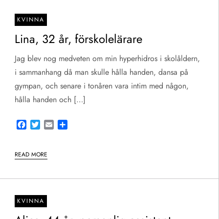
KVINNA
Lina, 32 år, förskolelärare
Jag blev nog medveten om min hyperhidros i skolåldern,
i sammanhang då man skulle hålla handen, dansa på
gympan, och senare i tonåren vara intim med någon,
hålla handen och […]
Facebook
Twitter
Email
Share
READ MORE
KVINNA