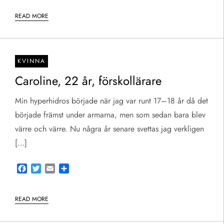
READ MORE
KVINNA
Caroline, 22 år, förskollärare
Min hyperhidros började när jag var runt 17–18 år då det
började främst under armarna, men som sedan bara blev
värre och värre. Nu några år senare svettas jag verkligen
[…]
Facebook
Twitter
Email
Share
READ MORE