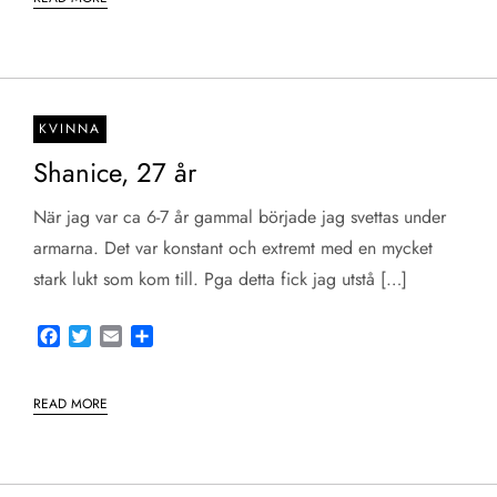
KVINNA
Shanice, 27 år
När jag var ca 6-7 år gammal började jag svettas under
armarna. Det var konstant och extremt med en mycket
stark lukt som kom till. Pga detta fick jag utstå […]
Facebook
Twitter
Email
Share
READ MORE