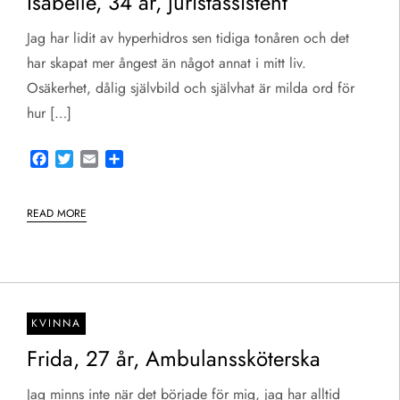
Isabelle, 34 år, juristassistent
Jag har lidit av hyperhidros sen tidiga tonåren och det
har skapat mer ångest än något annat i mitt liv.
Osäkerhet, dålig självbild och självhat är milda ord för
hur […]
Facebook
Twitter
Email
Share
READ MORE
KVINNA
Frida, 27 år, Ambulanssköterska
Jag minns inte när det började för mig, jag har alltid