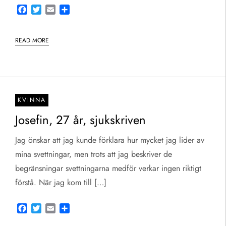
Facebook
Twitter
Email
Share
READ MORE
KVINNA
Josefin, 27 år, sjukskriven
Jag önskar att jag kunde förklara hur mycket jag lider av
mina svettningar, men trots att jag beskriver de
begränsningar svettningarna medför verkar ingen riktigt
förstå. När jag kom till […]
Facebook
Twitter
Email
Share