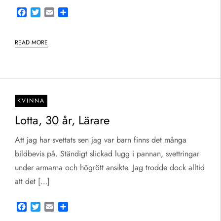
Facebook
Twitter
Email
Share
READ MORE
KVINNA
Lotta, 30 år, Lärare
Att jag har svettats sen jag var barn finns det många
bildbevis på. Ständigt slickad lugg i pannan, svettringar
under armarna och högrött ansikte. Jag trodde dock alltid
att det […]
Facebook
Twitter
Email
Share