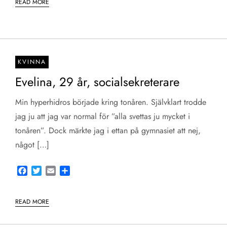
READ MORE
KVINNA
Evelina, 29 år, socialsekreterare
Min hyperhidros började kring tonåren. Självklart trodde
jag ju att jag var normal för ”alla svettas ju mycket i
tonåren”. Dock märkte jag i ettan på gymnasiet att nej,
något […]
Facebook
Twitter
Email
Share
READ MORE