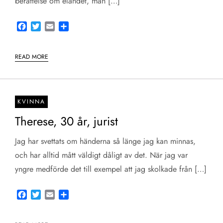
berättelse om eländet, man […]
Facebook
Twitter
Email
Share
READ MORE
KVINNA
Therese, 30 år, jurist
Jag har svettats om händerna så länge jag kan minnas,
och har alltid mått väldigt dåligt av det. När jag var
yngre medförde det till exempel att jag skolkade från […]
Facebook
Twitter
Email
Share