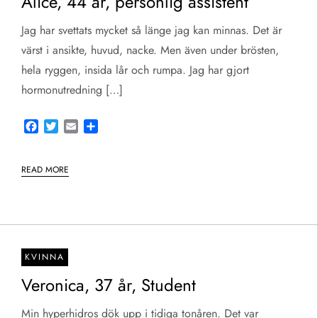
Alice, 44 år, personlig assistent
Jag har svettats mycket så länge jag kan minnas. Det är
värst i ansikte, huvud, nacke. Men även under brösten,
hela ryggen, insida lår och rumpa. Jag har gjort
hormonutredning […]
Facebook
Twitter
Email
Share
READ MORE
KVINNA
Veronica, 37 år, Student
Min hyperhidros dök upp i tidiga tonåren. Det var