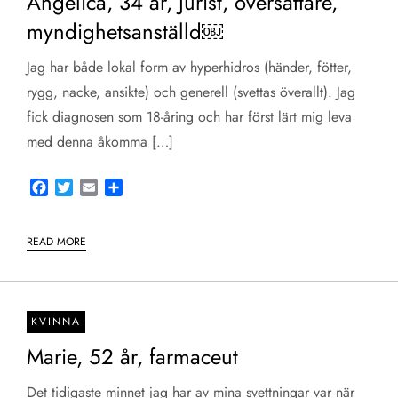
Angelica, 34 år, Jurist, översättare,
myndighetsanställd￼
Jag har både lokal form av hyperhidros (händer, fötter,
rygg, nacke, ansikte) och generell (svettas överallt). Jag
fick diagnosen som 18-åring och har först lärt mig leva
med denna åkomma […]
Facebook
Twitter
Email
Share
READ MORE
KVINNA
Marie, 52 år, farmaceut
Det tidigaste minnet jag har av mina svettningar var när