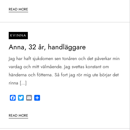
READ MORE
KVINNA
Anna, 32 år, handläggare
Jag har haft sjukdomen sen tonåren och det påverkar min
vardag och mitt välmående. Jag svettas konstant om
händerna och fötterna. Så fort jag rör mig ute börjar det
rinna […]
Facebook
Twitter
Email
Share
READ MORE