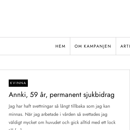
Hoppa
till
innehåll
HEM
OM KAMPANJEN
ART
KVINNA
Annki, 59 år, permanent sjukbidrag
Jag har haft svettningar så långt tillbaka som jag kan
minnas. När jag arbetade i vården så svettades jag
väldigt mycket om huvudet och gick alltid med ett lock