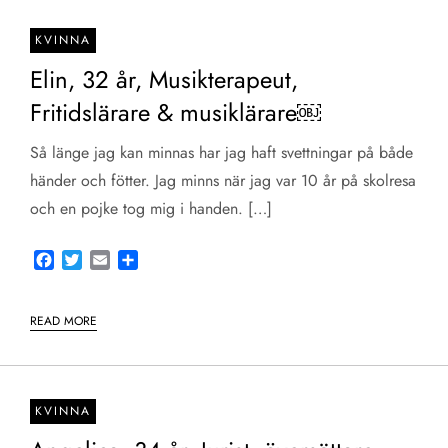
KVINNA
Elin, 32 år, Musikterapeut,
Fritidslärare & musiklärare￼
Så länge jag kan minnas har jag haft svettningar på både
händer och fötter. Jag minns när jag var 10 år på skolresa
och en pojke tog mig i handen. […]
Facebook
Twitter
Email
Share
READ MORE
KVINNA