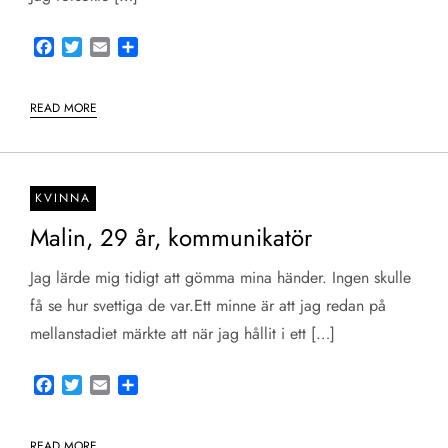
Facebook
Twitter
Email
Share
READ MORE
KVINNA
Malin, 29 år, kommunikatör
Jag lärde mig tidigt att gömma mina händer. Ingen skulle
få se hur svettiga de var.Ett minne är att jag redan på
mellanstadiet märkte att när jag hållit i ett […]
Facebook
Twitter
Email
Share
READ MORE