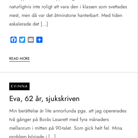
naturligtvis inte roligt att vara den i klassen som svettades
mest, men då var det åtminstone hanterbart. Med tiden
eskalerade det […]
Facebook
Twitter
Email
Share
READ MORE
KVINNA
Eva, 62 år, sjukskriven
Min berättelse är lite annorlunda pga. att jag opererades
två gånger på Borås Lasarett med fyra månaders
mellanrum i mitten på 90-talet. Som gick helt fel. Mina
problem började i […]