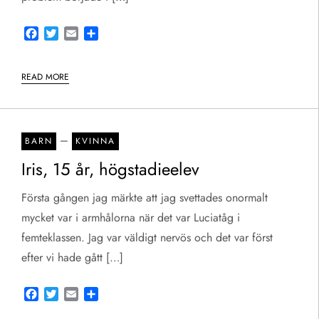
Facebook
Twitter
Email
Share
READ MORE
–
BARN
KVINNA
Iris, 15 år, högstadieelev
Första gången jag märkte att jag svettades onormalt
mycket var i armhålorna när det var Luciatåg i
femteklassen. Jag var väldigt nervös och det var först
efter vi hade gått […]
Facebook
Twitter
Email
Share