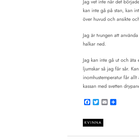
Jag vet inte när det börja
kan inte gå på stan, kan i
över huvud och ansikte och
Jag är tvungen att använda
halkar ned.
Jag kan inte gå ut och äta 
ljumskar så jag får sår. Kan
inomhustemperatur får allt 
kassan med svetten drypand
Facebook
Twitter
Email
Share
KVINNA