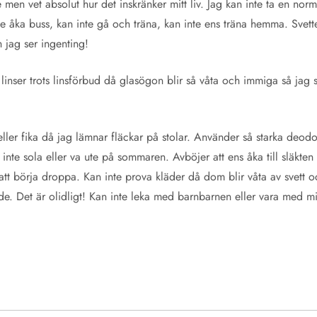
de men vet absolut hur det inskränker mitt liv. Jag kan inte ta en 
nte åka buss, kan inte gå och träna, kan inte ens träna hemma. Svet
 jag ser ingenting!
 linser trots linsförbud då glasögon blir så våta och immiga så jag
eller fika då jag lämnar fläckar på stolar. Använder så starka deodo
 inte sola eller va ute på sommaren. Avböjer att ens åka till släkten
att börja droppa. Kan inte prova kläder då dom blir våta av svett och
e. Det är olidligt! Kan inte leka med barnbarnen eller vara med m