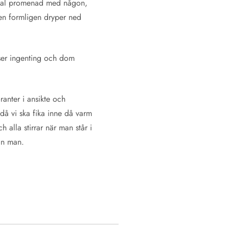
normal promenad med någon,
ten formligen dryper ned
 ser ingenting och dom
ranter i ansikte och
 då vi ska fika inne då varm
 alla stirrar när man står i
in man.