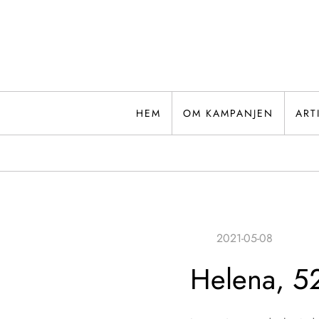
Hoppa
till
innehåll
HEM
OM KAMPANJEN
ART
Helena, 52