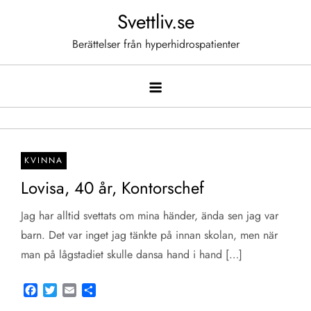
Hoppa
Svettliv.se
till
Berättelser från hyperhidrospatienter
innehåll
KVINNA
Lovisa, 40 år, Kontorschef
Jag har alltid svettats om mina händer, ända sen jag var
barn. Det var inget jag tänkte på innan skolan, men när
man på lågstadiet skulle dansa hand i hand […]
Facebook
Twitter
Email
Share