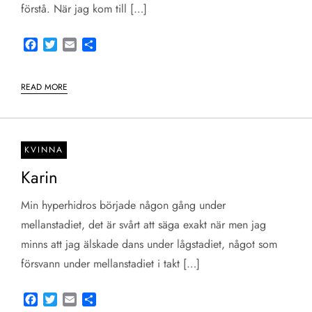
förstå. När jag kom till […]
Facebook
Twitter
Email
Share
READ MORE
KVINNA
Karin
Min hyperhidros började någon gång under
mellanstadiet, det är svårt att säga exakt när men jag
minns att jag älskade dans under lågstadiet, något som
försvann under mellanstadiet i takt […]
Facebook
Twitter
Email
Share