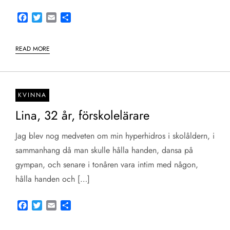
Facebook
Twitter
Email
Share
READ MORE
KVINNA
Lina, 32 år, förskolelärare
Jag blev nog medveten om min hyperhidros i skolåldern, i
sammanhang då man skulle hålla handen, dansa på
gympan, och senare i tonåren vara intim med någon,
hålla handen och […]
Facebook
Twitter
Email
Share