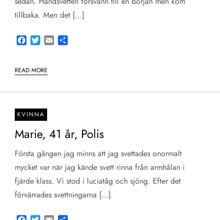
sedan. Handsvetten försvann till en början men kom
tillbaka. Men det […]
Facebook
Twitter
Email
Share
READ MORE
KVINNA
Marie, 41 år, Polis
Första gången jag minns att jag svettades onormalt
mycket var när jag kände svett rinna från armhålan i
fjärde klass. Vi stod i luciatåg och sjöng. Efter det
förvärrades svettningarna […]
Facebook
Twitter
Email
Share