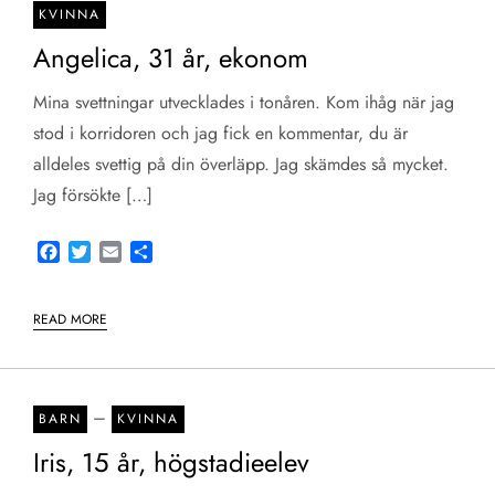
KVINNA
Angelica, 31 år, ekonom
Mina svettningar utvecklades i tonåren. Kom ihåg när jag
stod i korridoren och jag fick en kommentar, du är
alldeles svettig på din överläpp. Jag skämdes så mycket.
Jag försökte […]
Facebook
Twitter
Email
Share
READ MORE
–
BARN
KVINNA
Iris, 15 år, högstadieelev