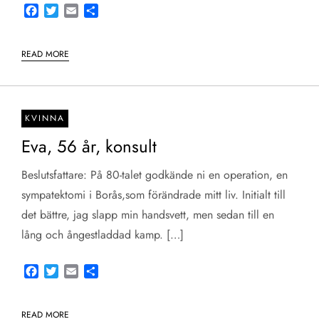
Facebook
Twitter
Email
Share
READ MORE
KVINNA
Eva, 56 år, konsult
Beslutsfattare: På 80-talet godkände ni en operation, en
sympatektomi i Borås,som förändrade mitt liv. Initialt till
det bättre, jag slapp min handsvett, men sedan till en
lång och ångestladdad kamp. […]
Facebook
Twitter
Email
Share
READ MORE