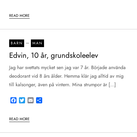
READ MORE
–
BARN
MAN
Edvin, 10 år, grundskoleelev
Jag har svettats mycket sen jag var 7 år. Började använda
deodorant vid 8 års ålder. Hemma klär jag alltid av mig
till kalsonger, även på vintern. Mina strumpor är […]
Facebook
Twitter
Email
Share
READ MORE