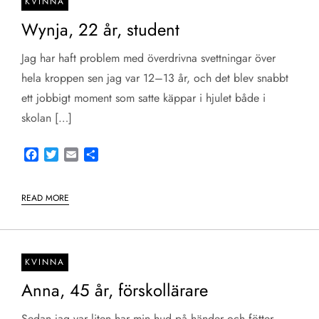
KVINNA
Wynja, 22 år, student
Jag har haft problem med överdrivna svettningar över
hela kroppen sen jag var 12–13 år, och det blev snabbt
ett jobbigt moment som satte käppar i hjulet både i
skolan […]
Facebook
Twitter
Email
Share
READ MORE
KVINNA
Anna, 45 år, förskollärare
Sedan jag var liten har min hud på händer och fötter