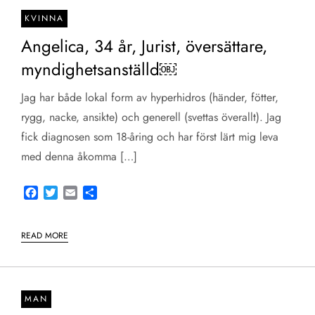
KVINNA
Angelica, 34 år, Jurist, översättare,
myndighetsanställd￼
Jag har både lokal form av hyperhidros (händer, fötter,
rygg, nacke, ansikte) och generell (svettas överallt). Jag
fick diagnosen som 18-åring och har först lärt mig leva
med denna åkomma […]
Facebook
Twitter
Email
Share
READ MORE
MAN