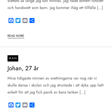
svettats så länge jag kan minnas. Jag hade extrem fotsvett
och handsvett som barn. Jag kommer ihåg ett tillfälle […]
Facebook
Twitter
Email
Share
READ MORE
MAN
Johan, 27 år
Mina tidigaste minnen av svettningarna var nog när vi
skulle dansa i skolan och jag struntade i att dyka upp helt
enkelt för att jag fick panik av bara tanken […]
Facebook
Twitter
Email
Share