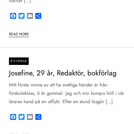
fläckar […]
Facebook
Twitter
Email
Share
READ MORE
KVINNA
Josefine, 29 år, Redaktör, bokförlag
Mitt första minne av att ha svettiga händer är från
förskoleklass, 6 år gammal. Jag och min kompis höll i vår
lärares hand på en utflykt. Efter en stund lösgör […]
Facebook
Twitter
Email
Share