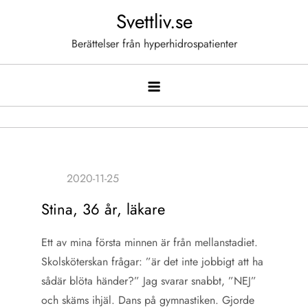
Hoppa
Svettliv.se
till
Berättelser från hyperhidrospatienter
innehåll
Stina, 36 år, läkare
Ett av mina första minnen är från mellanstadiet.
Skolsköterskan frågar: ”är det inte jobbigt att ha
sådär blöta händer?” Jag svarar snabbt, ”NEJ”
och skäms ihjäl. Dans på gymnastiken. Gjorde