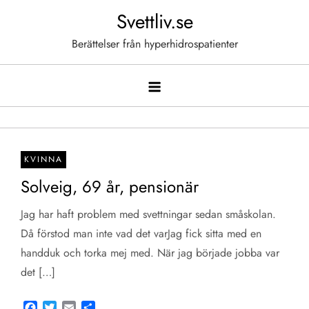
Hoppa
Svettliv.se
till
Berättelser från hyperhidrospatienter
innehåll
KVINNA
Solveig, 69 år, pensionär
Jag har haft problem med svettningar sedan småskolan.
Då förstod man inte vad det varJag fick sitta med en
handduk och torka mej med. När jag började jobba var
det […]
Facebook
Twitter
Email
Share