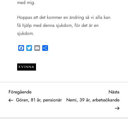
med mig.
Hoppas att det kommer en ändring så vi alla kan
få hjälp med denna sjukdom, för det är en
sjukdom.
Facebook
Twitter
Email
Share
KVINNA
I
Föregående
Näst
Föregående
Nästa
inlägg
inlä
Göran, 81 år, pensionär
Nemi, 39 år, arbetssökande
n
l