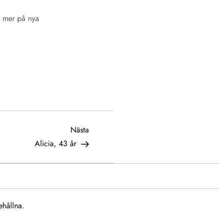
as mer på nya
Nästa
Nästa
inlägg
Alicia, 43 år
ehållna.