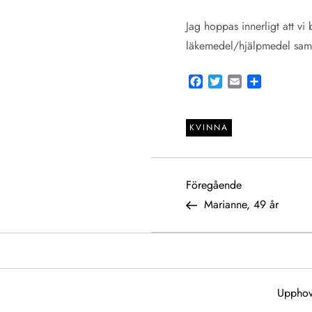
Jag hoppas innerligt att vi 
läkemedel/hjälpmedel samt 
Facebook
Twitter
Email
Share
KVINNA
I
Föregående
Föregående
inlägg
Marianne, 49 år
n
l
ä
Upphov