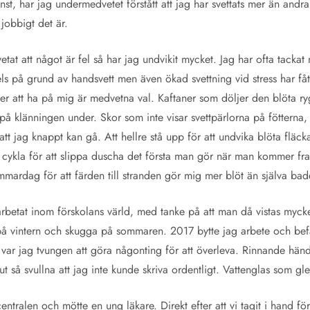
inst, har jag undermedvetet förstått att jag har svettats mer än andr
 jobbigt det är.
at att något är fel så har jag undvikit mycket. Jag har ofta tackat nej 
ls på grund av handsvett men även ökad svettning vid stress har få
jer att ha på mig är medvetna val. Kaftaner som döljer den blöta 
 på klänningen under. Skor som inte visar svettpärlorna på fötterna,
att jag knappt kan gå. Att hellre stå upp för att undvika blöta fläcka
r att cykla för att slippa duscha det första man gör när man kommer 
mardag för att färden till stranden gör mig mer blöt än själva bad
rbetat inom förskolans värld, med tanke på att man då vistas myck
 på vintern och skugga på sommaren. 2017 bytte jag arbete och be
ar jag tvungen att göra någonting för att överleva. Rinnande hän
llslut så svullna att jag inte kunde skriva ordentligt. Vattenglas som 
ntralen och mötte en ung läkare. Direkt efter att vi tagit i hand f