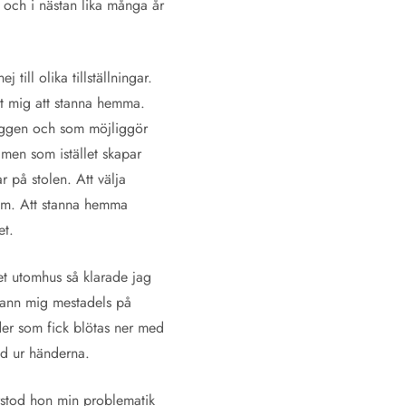
a och i nästan lika många år
till olika tillställningar.
tt mig att stanna hemma.
ryggen och som möjliggör
 men som istället skapar
r på stolen. Att välja
fram. Att stanna hemma
et.
et utomhus så klarade jag
fann mig mestadels på
der som fick blötas ner med
gled ur händerna.
örstod hon min problematik