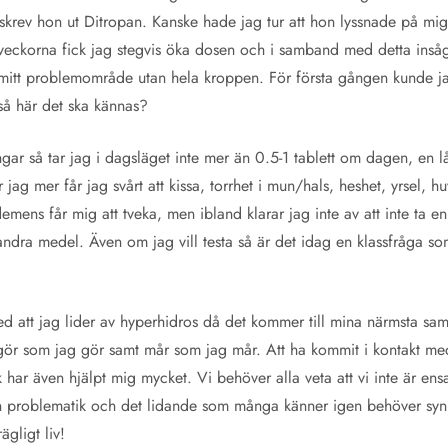
 skrev hon ut Ditropan. Kanske hade jag tur att hon lyssnade på mig,
 veckorna fick jag stegvis öka dosen och i samband med detta insåg 
mitt problemområde utan hela kroppen. För första gången kunde ja
 så här det ska kännas?
ngar så tar jag i dagsläget inte mer än 0.5-1 tablett om dagen, en
 jag mer får jag svårt att kissa, torrhet i mun/hals, heshet, yrsel, 
demens får mig att tveka, men ibland klarar jag inte av att inte ta en 
 andra medel. Även om jag vill testa så är det idag en klassfråga s
d att jag lider av hyperhidros då det kommer till mina närmsta samt
g gör som jag gör samt mår som jag mår. Att ha kommit i kontakt me
ar även hjälpt mig mycket. Vi behöver alla veta att vi inte är ens
n problematik och det lidande som många känner igen behöver syn
rägligt liv!