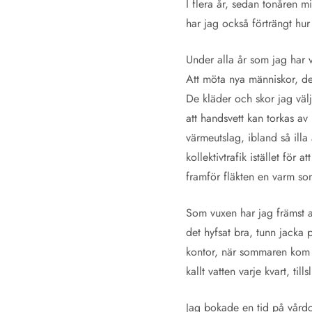
I flera år, sedan tonåren m
har jag också förträngt hur
Under alla år som jag har vet
Att möta nya människor, de
De kläder och skor jag väl
att handsvett kan torkas av
värmeutslag, ibland så illa 
kollektivtrafik istället fö
framför fläkten en varm som
Som vuxen har jag främst a
det hyfsat bra, tunn jacka
kontor, när sommaren kom v
kallt vatten varje kvart, ti
Jag bokade en tid på vårdce