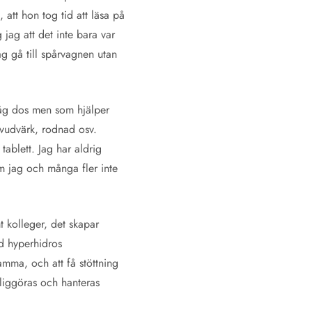
 att hon tog tid att läsa på
jag att det inte bara var
g gå till spårvagnen utan
 låg dos men som hjälper
huvudvärk, rodnad osv.
tablett. Jag har aldrig
om jag och många fler inte
 kolleger, det skapar
d hyperhidros
amma, och att få stöttning
liggöras och hanteras