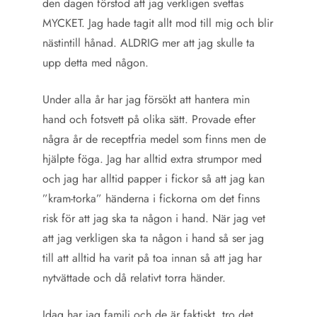
den dagen förstod att jag verkligen svettas
MYCKET. Jag hade tagit allt mod till mig och blir
nästintill hånad. ALDRIG mer att jag skulle ta
upp detta med någon.
Under alla år har jag försökt att hantera min
hand och fotsvett på olika sätt. Provade efter
några år de receptfria medel som finns men de
hjälpte föga. Jag har alltid extra strumpor med
och jag har alltid papper i fickor så att jag kan
”kram-torka” händerna i fickorna om det finns
risk för att jag ska ta någon i hand. När jag vet
att jag verkligen ska ta någon i hand så ser jag
till att alltid ha varit på toa innan så att jag har
nytvättade och då relativt torra händer.
Idag har jag familj och de är faktiskt, tro det