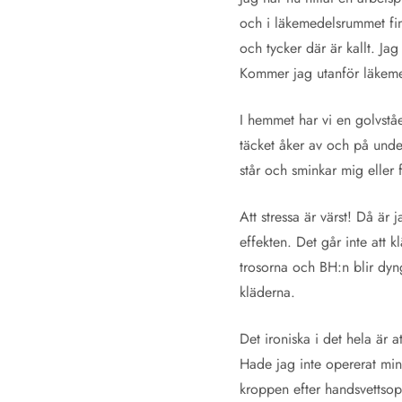
och i läkemedelsrummet finn
och tycker där är kallt. Jag
Kommer jag utanför läkemed
I hemmet har vi en golvståe
täcket åker av och på under
står och sminkar mig eller 
Att stressa är värst! Då ä
effekten. Det går inte att 
trosorna och BH:n blir dyng
kläderna.
Det ironiska i det hela är 
Hade jag inte opererat min 
kroppen efter handsvettsop