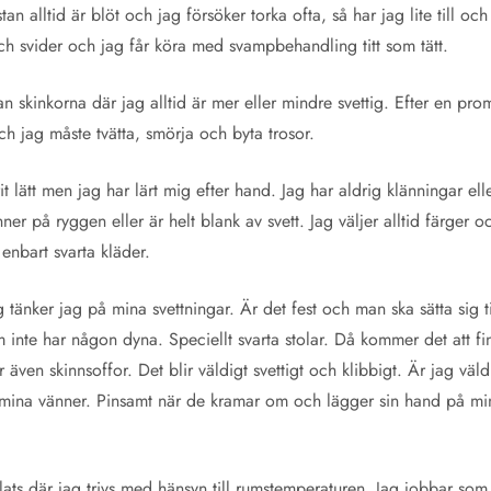
an alltid är blöt och jag försöker torka ofta, så har jag lite till 
ch svider och jag får köra med svampbehandling titt som tätt.
 skinkorna där jag alltid är mer eller mindre svettig. Efter en pr
och jag måste tvätta, smörja och byta trosor.
rit lätt men jag har lärt mig efter hand. Jag har aldrig klänningar e
nner på ryggen eller är helt blank av svett. Jag väljer alltid färger o
enbart svarta kläder.
 tänker jag på mina svettningar. Är det fest och man ska sätta sig ti
m inte har någon dyna. Speciellt svarta stolar. Då kommer det att fi
 även skinnsoffor. Det blir väldigt svettigt och klibbigt. Är jag väl
mina vänner. Pinsamt när de kramar om och lägger sin hand på min
plats där jag trivs med hänsyn till rumstemperaturen. Jag jobbar so