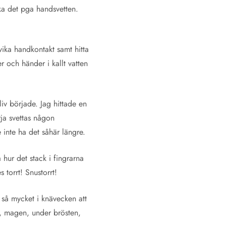
ika det pga handsvetten.
vika handkontakt samt hitta
er och händer i kallt vatten
liv började. Jag hittade en
ja svettas någon
e inte ha det såhär längre.
hur det stack i fingrarna
 torrt! Snustorrt!
 så mycket i knävecken att
n, magen, under brösten,