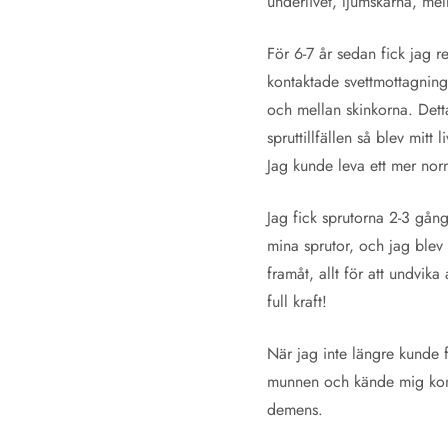
underlivet, ljumskarna, mel
För 6-7 år sedan fick jag 
kontaktade svettmottagnin
och mellan skinkorna. Dett
spruttillfällen så blev mit
Jag kunde leva ett mer norm
Jag fick sprutorna 2-3 gång
mina sprutor, och jag blev v
framåt, allt för att undvika
full kraft!
När jag inte längre kunde f
munnen och kände mig konst
demens.