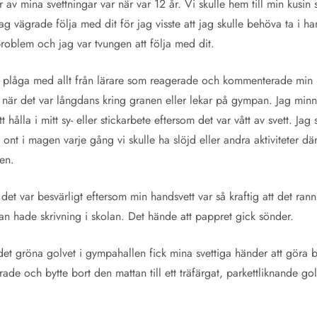
r av mina svettningar var när var 12 år. Vi skulle hem till min kusin
Jag vägrade följa med dit för jag visste att jag skulle behöva ta i 
 problem och jag var tvungen att följa med dit.
 plåga med allt från lärare som reagerade och kommenterade min ha
 när det var långdans kring granen eller lekar på gympan. Jag minns 
att hålla i mitt sy- eller stickarbete eftersom det var vått av svett. Ja
nt i magen varje gång vi skulle ha slöjd eller andra aktiviteter där j
en.
det var besvärligt eftersom min handsvett var så kraftig att det ran
man hade skrivning i skolan. Det hände att pappret gick sönder.
et gröna golvet i gympahallen fick mina svettiga händer att göra bl
ade och bytte bort den mattan till ett träfärgat, parkettliknande gol