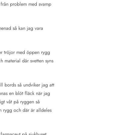
och från problem med svamp
omenad så kan jag vara
ller tröjor med öppen rygg
ch material där svetten syns
ll bords så undviker jag att
nnas en blöt fläck när jag
digt våt på ryggen så
 rygg och där är alldeles
m farmaceut på sjukhuset