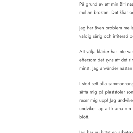
På grund av att min BH näst
mellan brösten. Det kliar o
Jag har även problem mellan
väldig sårig och irriterad 
Att välja kläder har inte va
eftersom det syns att det ri
minst. Jag använder nästan 
I stort sett alla sammanhang
sätta mig på plaststolar so
reser mig upp! Jag undviker
undviker jag att krama om 
blött.
Jag har nu hittat en arbets