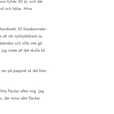
 som fyllde 30 år, och där
hand och hälsa. Mina
ndsvett, till klasskamrater
att vår syslöjdslärare sa
g skämdes och ville inte gå
ag visste att det skulle bli
n ner på pappret så det blev
öta fläckar efter mig. Jag
v, där mina våta fläckar