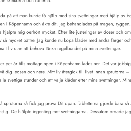
lan skinkorna och fötterna.
reda på att man kunde få hjälp med sina svettningar med hjälp av bo
gen i Köpenhamn och åkte dit. Jag behandlades på magen, ryggen, 
a hjälpte mig oerhört mycket. Efter lite justeringar av doser och
t liv så mycket bättre. Jag kunde nu köpa kläder med andra färger oc
alt liv utan att behöva tänka regelbundet på mina svettningar.
er per år tills mottagningen i Köpenhamn lades ner. Det var jobbigt
äldig ledsen och nere. Mitt liv återgick till livet innan sprutorna – a
 alla svettiga stunder och att välja kläder efter mina svettningar. M
å sprutorna så fick jag prova Ditropan. Tabletterna gjorde bara så at
ig. De hjälpte ingenting mot svettningarna. Dessutom oroade jag 