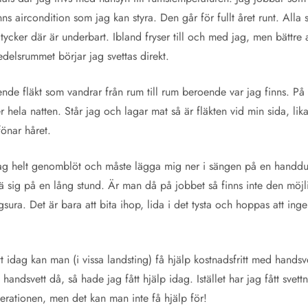
s aircondition som jag kan styra. Den går för fullt året runt. Alla
 tycker där är underbart. Ibland fryser till och med jag, men bättre at
elsrummet börjar jag svettas direkt.
nde fläkt som vandrar från rum till rum beroende var jag finns. På 
 hela natten. Står jag och lagar mat så är fläkten vid min sida, li
fönar håret.
r jag helt genomblöt och måste lägga mig ner i sängen på en handd
klä sig på en lång stund. Är man då på jobbet så finns inte den möj
sura. Det är bara att bita ihop, lida i det tysta och hoppas att ing
att idag kan man (i vissa landsting) få hjälp kostnadsfritt med hands
handsvett då, så hade jag fått hjälp idag. Istället har jag fått svett
erationen, men det kan man inte få hjälp för!