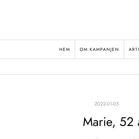
Hoppa
till
innehåll
HEM
OM KAMPANJEN
ART
Marie, 52 