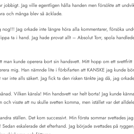
 var jobbigt. Jag ville egentligen hålla handen men försökte att undv
klara och många blev så äcklade.
ag nog!!! Jag orkade inte längre höra alla kommentarer, försöka und
 slippa ta i hand. Jag hade provat allt – Absolut Torr, spola handled
tt man kunde operera bort sin handsvett. Mitt hopp om ett svettfritt 
operera mig. Han nämnde lite i förbifarten att KANSKE jag kunde bör
 var inte alls säkert. Jag fick ta den risken tänkte jag då, jag orkad
ånad. Vilken känsla! Min handsvett var helt borta! Jag kunde känna 
n och visste att nu skulle svetten komma, men istället var det alldeles
andra ställen. Det kom successivt. Min första sommar svettades jag
! Sedan eskalerade det efterhand. Jag började svettades på rygge