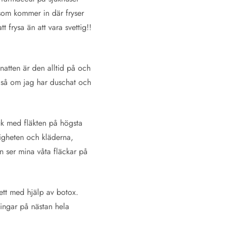
 som kommer in där fryser
t frysa än att vara svettig!!
natten är den alltid på och
kaså om jag har duschat och
uk med fläkten på högsta
ligheten och kläderna,
en ser mina våta fläckar på
vett med hjälp av botox.
ningar på nästan hela