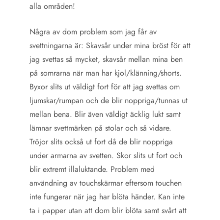
alla områden!
Några av dom problem som jag får av
svettningarna är: Skavsår under mina bröst för att
jag svettas så mycket, skavsår mellan mina ben
på somrarna när man har kjol/klänning/shorts.
Byxor slits ut väldigt fort för att jag svettas om
ljumskar/rumpan och de blir noppriga/tunnas ut
mellan bena. Blir även väldigt äcklig lukt samt
lämnar svettmärken på stolar och så vidare.
Tröjor slits också ut fort då de blir noppriga
under armarna av svetten. Skor slits ut fort och
blir extremt illaluktande. Problem med
användning av touchskärmar eftersom touchen
inte fungerar när jag har blöta händer. Kan inte
ta i papper utan att dom blir blöta samt svårt att