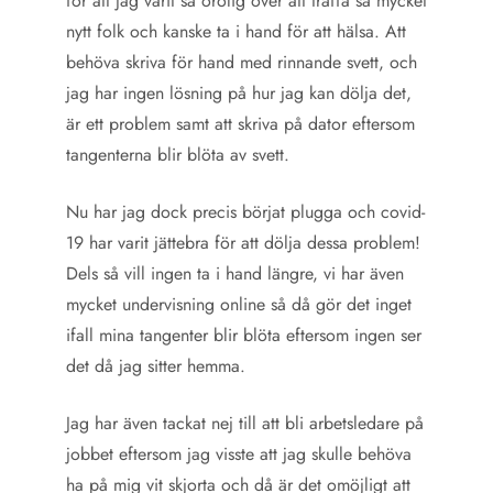
för att jag varit så orolig över att träffa så mycket
nytt folk och kanske ta i hand för att hälsa. Att
behöva skriva för hand med rinnande svett, och
jag har ingen lösning på hur jag kan dölja det,
är ett problem samt att skriva på dator eftersom
tangenterna blir blöta av svett.
Nu har jag dock precis börjat plugga och covid-
19 har varit jättebra för att dölja dessa problem!
Dels så vill ingen ta i hand längre, vi har även
mycket undervisning online så då gör det inget
ifall mina tangenter blir blöta eftersom ingen ser
det då jag sitter hemma.
Jag har även tackat nej till att bli arbetsledare på
jobbet eftersom jag visste att jag skulle behöva
ha på mig vit skjorta och då är det omöjligt att