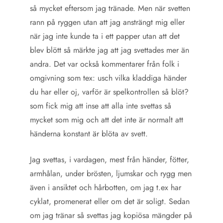
så mycket eftersom jag tränade. Men när svetten
rann på ryggen utan att jag ansträngt mig eller
när jag inte kunde ta i ett papper utan att det
blev blött så märkte jag att jag svettades mer än
andra. Det var också kommentarer från folk i
omgivning som tex: usch vilka kladdiga händer
du har eller oj, varför är spelkontrollen så blöt?
som fick mig att inse att alla inte svettas så
mycket som mig och att det inte är normalt att
händerna konstant är blöta av svett.
Jag svettas, i vardagen, mest från händer, fötter,
armhålan, under brösten, ljumskar och rygg men
även i ansiktet och hårbotten, om jag t.ex har
cyklat, promenerat eller om det är soligt. Sedan
om jag tränar så svettas jag kopiösa mängder på