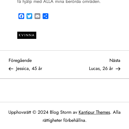
få hjälp med ALLA mina berörda områden.
Facebook
Twitter
Email
Share
KVINNA
I
Föregående
Näst
Föregående
Nästa
inlägg
inlä
Jessica, 45 år
Lucas, 26 år
n
l
ä
Upphovsrätt © 2024 Blog Storm av
Kantipur Themes
. Alla
g
rättigheter förbehållna.