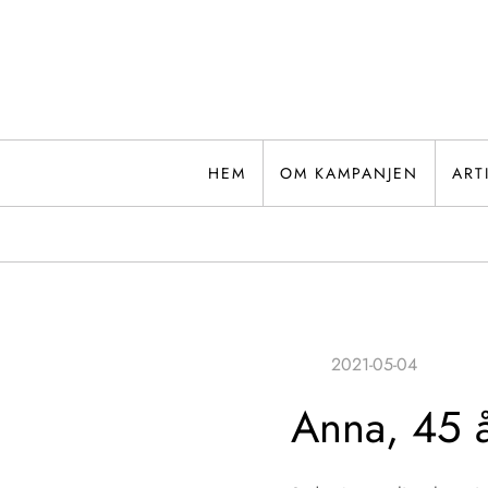
Hoppa
till
innehåll
HEM
OM KAMPANJEN
ART
Anna, 45 å