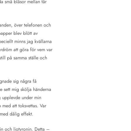
da små blåsor mellan tår
handen, över telefonen och
papper blev blött av
eciellt minns jag kvällarna
rdröm att göra för vem var
still på samma ställe och
lugnade sig några få
de sett mig skölja händerna
Jag upplevde under min
 med att toksvettas. Var
med dålig effekt.
in och liotyronin. Detta –