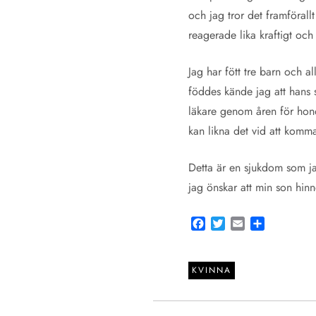
och jag tror det framförallt 
reagerade lika kraftigt och
Jag har fött tre barn och a
föddes kände jag att hans s
läkare genom åren för hono
kan likna det vid att komma
Detta är en sjukdom som jag
jag önskar att min son hin
Facebook
Twitter
Email
Share
KVINNA