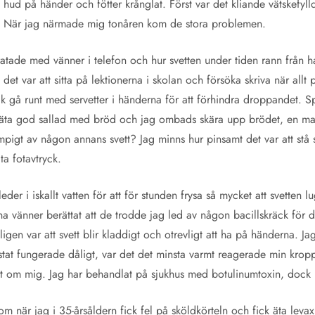
 hud på händer och fötter krånglat. Först var det kliande vätskefyll
d. När jag närmade mig tonåren kom de stora problemen.
pratade med vänner i telefon och hur svetten under tiden rann från 
et var att sitta på lektionerna i skolan och försöka skriva när allt 
ick gå runt med servetter i händerna för att förhindra droppandet. Sp
 äta god sallad med bröd och jag ombads skära upp brödet, en ma
ampigt av någon annans svett? Jag minns hur pinsamt det var att stå 
ta fotavtryck.
der i iskallt vatten för att för stunden frysa så mycket att svetten 
na vänner berättat att de trodde jag led av någon bacillskräck för 
igen var att svett blir kladdigt och otrevligt att ha på händerna. 
tat fungerade dåligt, var det det minsta varmt reagerade min kropp
et om mig. Jag har behandlat på sjukhus med botulinumtoxin, dock 
 när jag i 35-årsåldern fick fel på sköldkörteln och fick äta levax