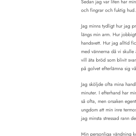
Sedan jag var liten har min
och fingrar och fuktig hu
Jag minns tydligt hur jag 
längs min arm. Hur jobbigt d
handsvett. Hur jag alltid f
med vännerna då vi skulle
vill äta bröd som blivit sv
på golvet efterlämna sig vå
Jag sköljde ofta mina handle
minuter. I efterhand har mi
så ofta, men orsaken egentl
ungdom att min inre termos
jag minsta stressad rann d
Min personliga vändning kom