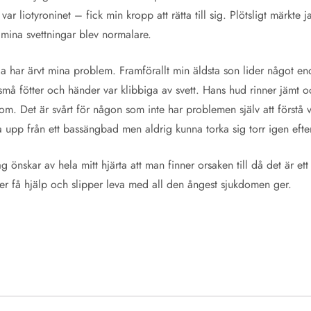
var liotyroninet – fick min kropp att rätta till sig. Plötsligt märkte j
 mina svettningar blev normalare.
lla har ärvt mina problem. Framförallt min äldsta son lider något e
må fötter och händer var klibbiga av svett. Hans hud rinner jämt oc
m. Det är svårt för någon som inte har problemen själv att förstå v
 upp från ett bassängbad men aldrig kunna torka sig torr igen efter
 önskar av hela mitt hjärta att man finner orsaken till då det är ett
ner få hjälp och slipper leva med all den ångest sjukdomen ger.