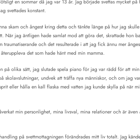
ötsligt en sommar då jag var 13 år. Jag började svettas mycket på h
Jag svettades konstant.
na skam och ångest kring detta och tänkte länge på hur jag skull
ätt. När jag äntligen hade samlat mod att göra det, skrattade hon 
m traumatiserande och det resulterade i att jag fick ännu mer ånges
inte återuppleva det som hade hänt med min mamma.
 på olika sätt, jag slutade spela piano för jag var rädd för att min 
på skolavslutningar, undvek att träffa nya människor, och om jag va
prit eller hålla en kall flaska med vatten jag kunde skylla på när m
verkat min personlighet, mina livsval, mina relationer och är även a
ehandling på svettmottagningen förändrades mitt liv totalt. Jag känd