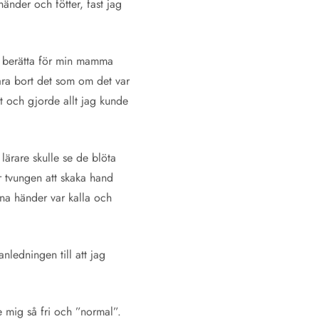
änder och fötter, fast jag
e berätta för min mamma
bara bort det som om det var
t och gjorde allt jag kunde
lärare skulle se de blöta
r tvungen att skaka hand
ina händer var kalla och
nledningen till att jag
e mig så fri och ”normal”.