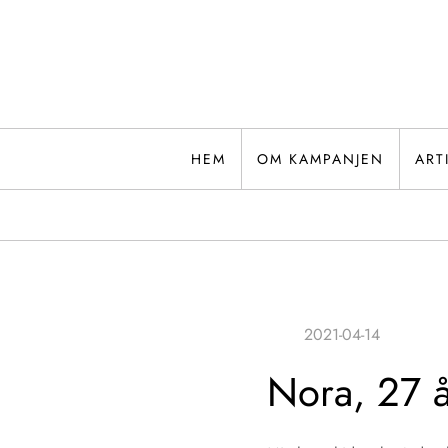
Hoppa
till
innehåll
HEM
OM KAMPANJEN
ART
Nora, 27 å