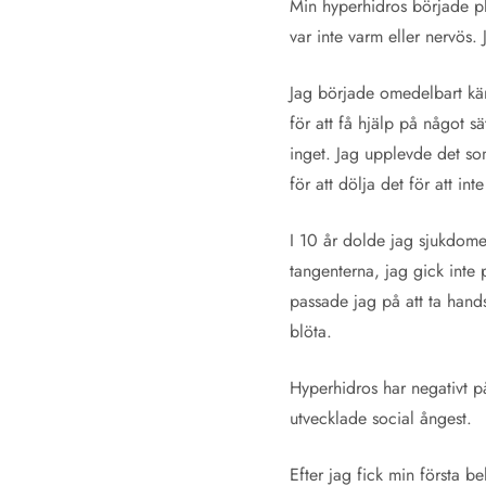
Min hyperhidros började pl
var inte varm eller nervös. 
Jag började omedelbart kän
för att få hjälp på något s
inget. Jag upplevde det so
för att dölja det för att 
I 10 år dolde jag sjukdomen
tangenterna, jag gick inte 
passade jag på att ta hands
blöta.
Hyperhidros har negativt på
utvecklade social ångest.
Efter jag fick min första b