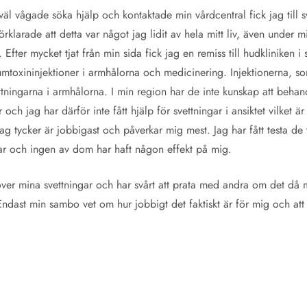
väl vågade söka hjälp och kontaktade min vårdcentral fick jag till 
g förklarade att detta var något jag lidit av hela mitt liv, även under
 Efter mycket tjat från min sida fick jag en remiss till hudkliniken i 
numtoxininjektioner i armhålorna och medicinering. Injektionerna, s
tningarna i armhålorna. I min region har de inte kunskap att beh
och jag har därför inte fått hjälp för svettningar i ansiktet vilket är
 tycker är jobbigast och påverkar mig mest. Jag har fått testa de
ar och ingen av dom har haft någon effekt på mig.
över mina svettningar och har svårt att prata med andra om det då m
r. Endast min sambo vet om hur jobbigt det faktiskt är för mig och at