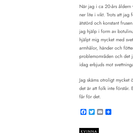
När jag i ca 20-års åldern 
ner lite i vikt. Trots att ja
ätstörd och konstant frusen.
jag hjälp i form av botuli
hjälpt mig mycket med svet
armhålor, händer och fötter 
problemområden och det jag
idag erbjuds mot svettning
Jag skäms otroligt mycket 
det är att folk inte förstå
får för det.
Facebook
Twitter
Email
Share
KVINNA