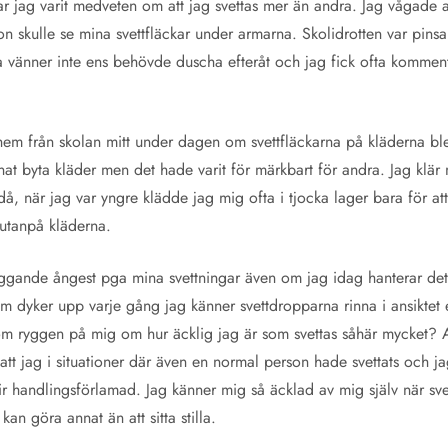
r jag varit medveten om att jag svettas mer än andra. Jag vågade 
n skulle se mina svettfläckar under armarna. Skolidrotten var pinsam
 vänner inte ens behövde duscha efteråt och jag fick ofta komment
hem från skolan mitt under dagen om svettfläckarna på kläderna ble
nat byta kläder men det hade varit för märkbart för andra. Jag klär m
å, när jag var yngre klädde jag mig ofta i tjocka lager bara för att 
 utanpå kläderna.
iggande ångest pga mina svettningar även om jag idag hanterar det 
om dyker upp varje gång jag känner svettdropparna rinna i ansiktet 
ryggen på mig om hur äcklig jag är som svettas såhär mycket? Att 
, att jag i situationer där även en normal person hade svettats och j
r handlingsförlamad. Jag känner mig så äcklad av mig själv när svett
kan göra annat än att sitta stilla.