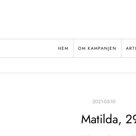
Hoppa
till
innehåll
HEM
OM KAMPANJEN
ART
Matilda, 2