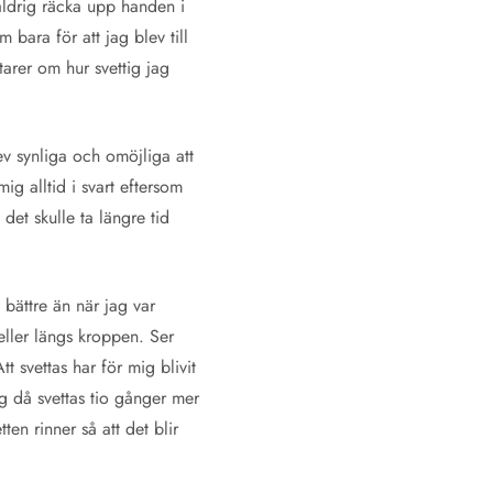
aldrig räcka upp handen i
 bara för att jag blev till
arer om hur svettig jag
v synliga och omöjliga att
ig alltid i svart eftersom
det skulle ta längre tid
bättre än när jag var
eller längs kroppen. Ser
svettas har för mig blivit
ag då svettas tio gånger mer
en rinner så att det blir