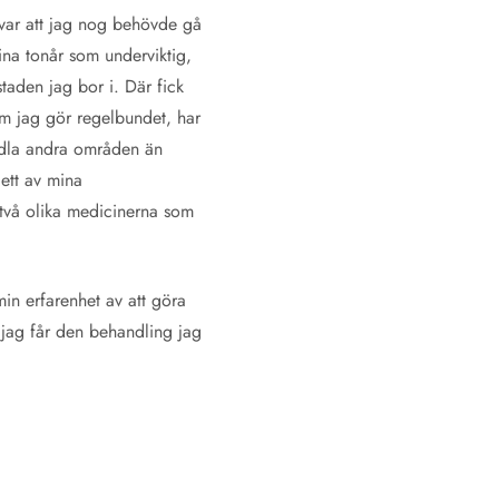
svar att jag nog behövde gå
 mina tonår som underviktig,
staden jag bor i. Där fick
om jag gör regelbundet, har
andla andra områden än
 ett av mina
 två olika medicinerna som
in erfarenhet av att göra
t jag får den behandling jag