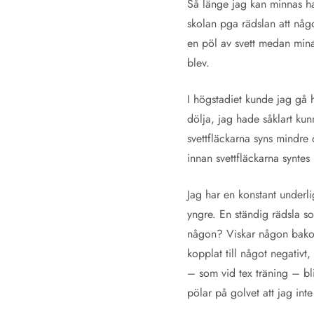
Så länge jag kan minnas ha
skolan pga rädslan att någo
en pöl av svett medan mina
blev.
I högstadiet kunde jag gå 
dölja, jag hade såklart kun
svettfläckarna syns mindre d
innan svettfläckarna syntes
Jag har en konstant underl
yngre. En ständig rädsla s
någon? Viskar någon bakom 
kopplat till något negativt
– som vid tex träning – bli
pölar på golvet att jag inte 