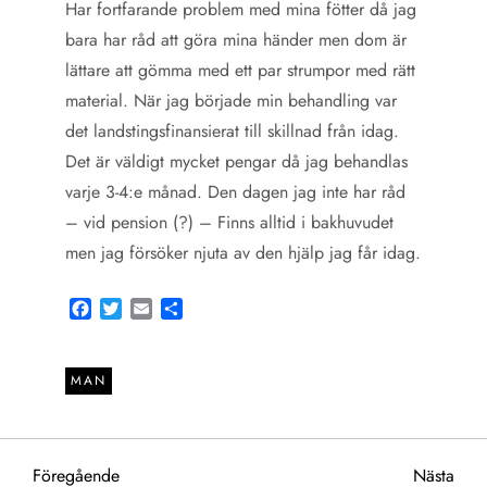
Har fortfarande problem med mina fötter då jag
bara har råd att göra mina händer men dom är
lättare att gömma med ett par strumpor med rätt
material. När jag började min behandling var
det landstingsfinansierat till skillnad från idag.
Det är väldigt mycket pengar då jag behandlas
varje 3-4:e månad. Den dagen jag inte har råd
– vid pension (?) – Finns alltid i bakhuvudet
men jag försöker njuta av den hjälp jag får idag.
Facebook
Twitter
Email
Share
MAN
I
Föregående
Näst
Föregående
Nästa