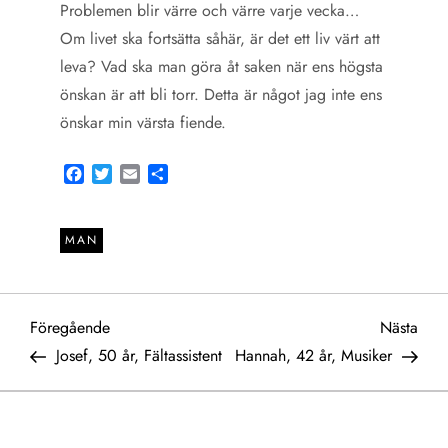
Problemen blir värre och värre varje vecka…
Om livet ska fortsätta såhär, är det ett liv värt att
leva? Vad ska man göra åt saken när ens högsta
önskan är att bli torr. Detta är något jag inte ens
önskar min värsta fiende.
Facebook
Twitter
Email
Share
MAN
I
Föregående
Näst
Föregående
Nästa
inlägg
inlä
Josef, 50 år, Fältassistent
Hannah, 42 år, Musiker
n
l