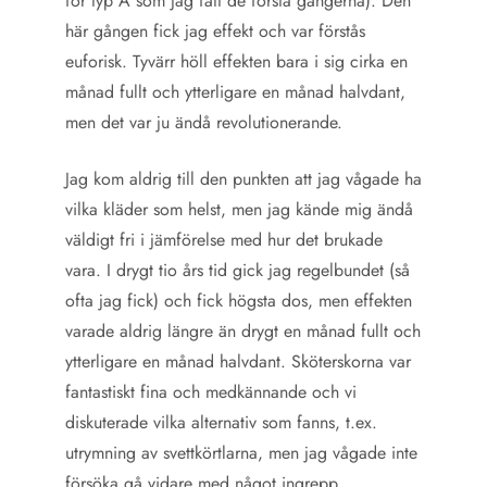
för typ A som jag fått de första gångerna). Den
här gången fick jag effekt och var förstås
euforisk. Tyvärr höll effekten bara i sig cirka en
månad fullt och ytterligare en månad halvdant,
men det var ju ändå revolutionerande.
Jag kom aldrig till den punkten att jag vågade ha
vilka kläder som helst, men jag kände mig ändå
väldigt fri i jämförelse med hur det brukade
vara. I drygt tio års tid gick jag regelbundet (så
ofta jag fick) och fick högsta dos, men effekten
varade aldrig längre än drygt en månad fullt och
ytterligare en månad halvdant. Sköterskorna var
fantastiskt fina och medkännande och vi
diskuterade vilka alternativ som fanns, t.ex.
utrymning av svettkörtlarna, men jag vågade inte
försöka gå vidare med något ingrepp.