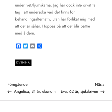
underlivet/ljumskarna. Jag har dock inte orkat ta
tag i att undersöka vad det finns för
behandlingsalternativ, utan har förlikat mig med
att det är såhär. Hoppas på att det blir bättre
med åldern.
Facebook
Twitter
Email
Share
KVINNA
I
Föregående
Näst
Föregående
Nästa
inlägg
inlä
Angelica, 31 år, ekonom
Eva, 62 år, sjukskriven
n
l