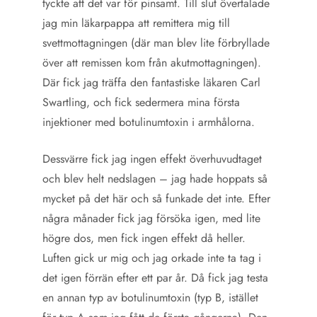
tyckte att det var för pinsamt. Till slut övertalade
jag min läkarpappa att remittera mig till
svettmottagningen (där man blev lite förbryllade
över att remissen kom från akutmottagningen).
Där fick jag träffa den fantastiske läkaren Carl
Swartling, och fick sedermera mina första
injektioner med botulinumtoxin i armhålorna.
Dessvärre fick jag ingen effekt överhuvudtaget
och blev helt nedslagen – jag hade hoppats så
mycket på det här och så funkade det inte. Efter
några månader fick jag försöka igen, med lite
högre dos, men fick ingen effekt då heller.
Luften gick ur mig och jag orkade inte ta tag i
det igen förrän efter ett par år. Då fick jag testa
en annan typ av botulinumtoxin (typ B, istället