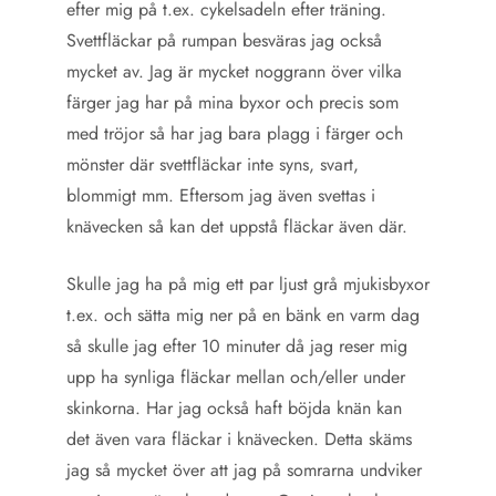
efter mig på t.ex. cykelsadeln efter träning.
Svettfläckar på rumpan besväras jag också
mycket av. Jag är mycket noggrann över vilka
färger jag har på mina byxor och precis som
med tröjor så har jag bara plagg i färger och
mönster där svettfläckar inte syns, svart,
blommigt mm. Eftersom jag även svettas i
knävecken så kan det uppstå fläckar även där.
Skulle jag ha på mig ett par ljust grå mjukisbyxor
t.ex. och sätta mig ner på en bänk en varm dag
så skulle jag efter 10 minuter då jag reser mig
upp ha synliga fläckar mellan och/eller under
skinkorna. Har jag också haft böjda knän kan
det även vara fläckar i knävecken. Detta skäms
jag så mycket över att jag på somrarna undviker