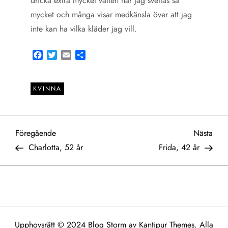
dricka extra mycket vatten när jag svettas så
mycket och många visar medkänsla över att jag
inte kan ha vilka kläder jag vill.
Facebook
Twitter
Email
Share
KVINNA
I
Föregående
Näst
Föregående
Nästa
inlägg
inlä
Charlotta, 52 år
Frida, 42 år
n
l
ä
Upphovsrätt © 2024 Blog Storm av
Kantipur Themes
. Alla