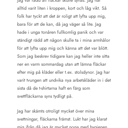
jag var rädd att fläckar skulle synas. Jag har
alltid varit liten i kroppen, kort och låg vikt. Så
folk har tyckt att det är roligt att lyfta upp mig,
bara för att de kan, då jag väger så lite. Jag
hade i unga tonåren fullkomlig panik och var
ständigt rädd att någon skulle ta i mina armhålor
för att lyfta upp mig och känna att det var blött.
Som jag beskrev tidigare kan jag heller inte sitta
ner en varm sommardag utan att lämna fläckar
efter mig på kläder eller t.ex. stolsdynor. Jag har
varit tvungen att undvika nya arbetskläder in i det
sista då de t-shirtarna haft en färg som
svettfläckarna syns tydligt på.
Jag har skämts otroligt mycket över mina
svettningar, fläckarna främst. Lukt har jag klarat
mig ifrån då jag är mycket noga med hygienen.