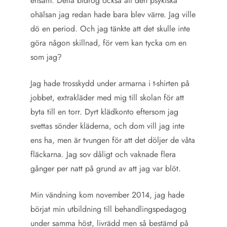
ensam. Detta bidrog också att den psykiska
ohälsan jag redan hade bara blev värre. Jag ville
dö en period. Och jag tänkte att det skulle inte
göra någon skillnad, för vem kan tycka om en
som jag?
Jag hade trosskydd under armarna i t-shirten på
jobbet, extrakläder med mig till skolan för att
byta till en torr. Dyrt klädkonto eftersom jag
svettas sönder kläderna, och dom vill jag inte
ens ha, men är tvungen för att det döljer de våta
fläckarna. Jag sov dåligt och vaknade flera
gånger per natt på grund av att jag var blöt.
Min vändning kom november 2014, jag hade
börjat min utbildning till behandlingspedagog
under samma höst, livrädd men så bestämd på