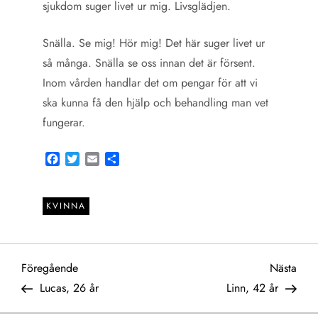
sjukdom suger livet ur mig. Livsglädjen.
Snälla. Se mig! Hör mig! Det här suger livet ur
så många. Snälla se oss innan det är försent.
Inom vården handlar det om pengar för att vi
ska kunna få den hjälp och behandling man vet
fungerar.
Facebook
Twitter
Email
Share
KVINNA
I
Föregående
Näst
Föregående
Nästa
inlägg
inlä
Lucas, 26 år
Linn, 42 år
n