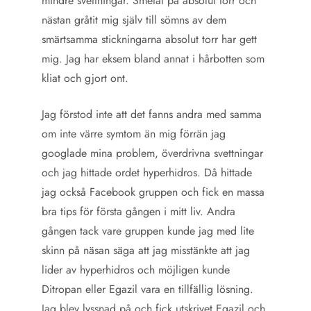
mindre svettningar. Smetat på absolut torr och
nästan gråtit mig själv till sömns av dem
smärtsamma stickningarna absolut torr har gett
mig. Jag har eksem bland annat i hårbotten som
kliat och gjort ont.
Jag förstod inte att det fanns andra med samma
om inte värre symtom än mig förrän jag
googlade mina problem, överdrivna svettningar
och jag hittade ordet hyperhidros. Då hittade
jag också Facebook gruppen och fick en massa
bra tips för första gången i mitt liv. Andra
gången tack vare gruppen kunde jag med lite
skinn på näsan säga att jag misstänkte att jag
lider av hyperhidros och möjligen kunde
Ditropan eller Egazil vara en tillfällig lösning.
Jag blev lyssnad på och fick utskrivet Egazil och