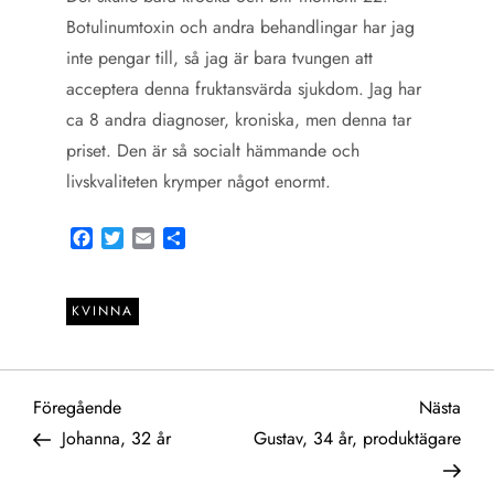
Botulinumtoxin och andra behandlingar har jag
inte pengar till, så jag är bara tvungen att
acceptera denna fruktansvärda sjukdom. Jag har
ca 8 andra diagnoser, kroniska, men denna tar
priset. Den är så socialt hämmande och
livskvaliteten krymper något enormt.
Facebook
Twitter
Email
Share
KVINNA
I
Föregående
Näst
Föregående
Nästa
inlägg
inlä
Johanna, 32 år
Gustav, 34 år, produktägare
n