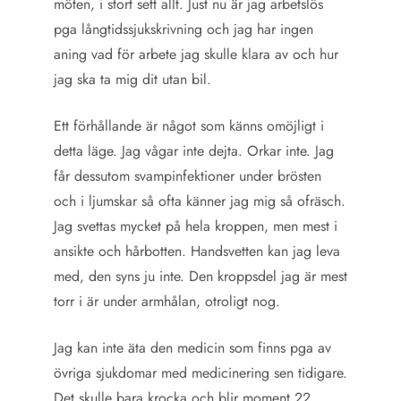
möten, i stort sett allt. Just nu är jag arbetslös
pga långtidssjukskrivning och jag har ingen
aning vad för arbete jag skulle klara av och hur
jag ska ta mig dit utan bil.
Ett förhållande är något som känns omöjligt i
detta läge. Jag vågar inte dejta. Orkar inte. Jag
får dessutom svampinfektioner under brösten
och i ljumskar så ofta känner jag mig så ofräsch.
Jag svettas mycket på hela kroppen, men mest i
ansikte och hårbotten. Handsvetten kan jag leva
med, den syns ju inte. Den kroppsdel jag är mest
torr i är under armhålan, otroligt nog.
Jag kan inte äta den medicin som finns pga av
övriga sjukdomar med medicinering sen tidigare.
Det skulle bara krocka och blir moment 22.