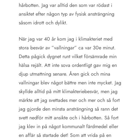
hårbotten. Jag var alltid den som var rödast i
ansiktet efter någon typ av fysisk ansträngning
såsom idrott och dylikt.
När jag var 40 år kom jag i klimakteriet med
stora besvär av ”vallningar” ca var 30e minut.
Detta pågick dygnet runt vilket försämrade min
hälsa rejält. Att inte sova ordentligt gav mig en
djup utmattning senare. Åren gick och mina
vallningar blev något bättre men inte mycket. Jag
skyllde alltid på mitt klimakteriebesvär, men jag
märkte att jag svettades mer och mer och så fort
jag gjorde den minsta ansträngning så rann det
svett nedför mitt ansikte och i hårbotten. Så fort
jag klev in på något kommunalt färdmedel eller
en affär så startade det! Som att vrida på en