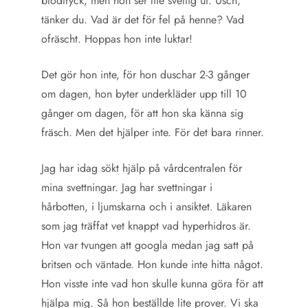
blodtryck, men hon ser lite svettig ut. Usch,
tänker du. Vad är det för fel på henne? Vad
ofräscht. Hoppas hon inte luktar!
Det gör hon inte, för hon duschar 2-3 gånger
om dagen, hon byter underkläder upp till 10
gånger om dagen, för att hon ska känna sig
fräsch. Men det hjälper inte. För det bara rinner.
Jag har idag sökt hjälp på vårdcentralen för
mina svettningar. Jag har svettningar i
hårbotten, i ljumskarna och i ansiktet. Läkaren
som jag träffat vet knappt vad hyperhidros är.
Hon var tvungen att googla medan jag satt på
britsen och väntade. Hon kunde inte hitta något.
Hon visste inte vad hon skulle kunna göra för att
hjälpa mig. Så hon beställde lite prover. Vi ska