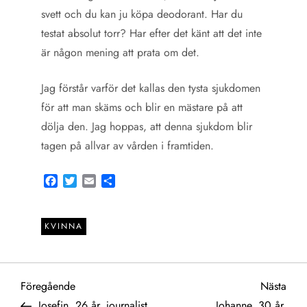
svett och du kan ju köpa deodorant. Har du
testat absolut torr? Har efter det känt att det inte
är någon mening att prata om det.
Jag förstår varför det kallas den tysta sjukdomen
för att man skäms och blir en mästare på att
dölja den. Jag hoppas, att denna sjukdom blir
tagen på allvar av vården i framtiden.
Facebook
Twitter
Email
Share
KVINNA
I
Föregående
Näst
Föregående
Nästa
inlägg
inlä
Josefin, 26 år, journalist
Johanne, 30 år,