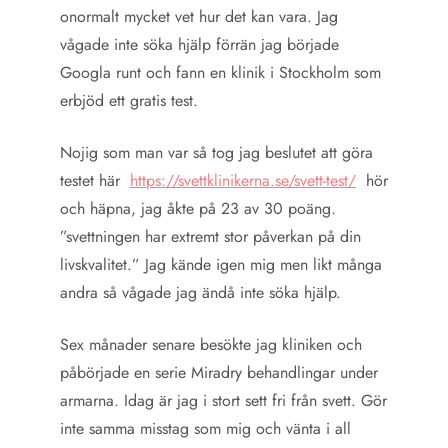
onormalt mycket vet hur det kan vara. Jag
vågade inte söka hjälp förrän jag började
Googla runt och fann en klinik i Stockholm som
erbjöd ett gratis test.
Nojig som man var så tog jag beslutet att göra
testet här
https://svettklinikerna.se/svett-test/
hör
och häpna, jag åkte på 23 av 30 poäng.
”svettningen har extremt stor påverkan på din
livskvalitet.” Jag kände igen mig men likt många
andra så vågade jag ändå inte söka hjälp.
Sex månader senare besökte jag kliniken och
påbörjade en serie Miradry behandlingar under
armarna. Idag är jag i stort sett fri från svett. Gör
inte samma misstag som mig och vänta i all