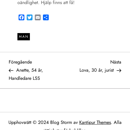
oändlighet. Hjälp finns att få!
Facebook
Twitter
Email
Share
MAN
I
Föregående
Näst
Föregående
Nästa
inlägg
inlä
Anette, 54 år,
Lova, 30 år, jurist
n
Handledare LSS
l
ä
g
Upphovsrätt © 2024 Blog Storm av
Kantipur Themes
. Alla