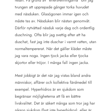
resan. På grund av ”eftersvettningarna” blir jag
tvungen att upprepade gånger torka huvudet
med näsduken. Glasögonen immar igen och
måste tas av. Näsduken blir nästan genomvåt.
Därför nytvättad näsduk varje dag och ordentlig
duschning. Ofta blir jag svettig efter att ha
duschat, fast jag inte duschar i varmt vatten, utan
normaltempererat. När det gäller kläder måste
jag vara noga. Ingen tjock jacka eller tjocka
skjortor eller tröjor. I många fall ingen jacka.
Mest jobbigt är det när jag vistas bland andra
människor, affärer och kollektiva färdmedel till
exempel. Hyperhidros är en sjukdom som
begränsar möjligheterna att få en bättre
livskvalitet. Det är säkert många som tror jag har
någon sjukdom (fast inte hyperhidros), eller är