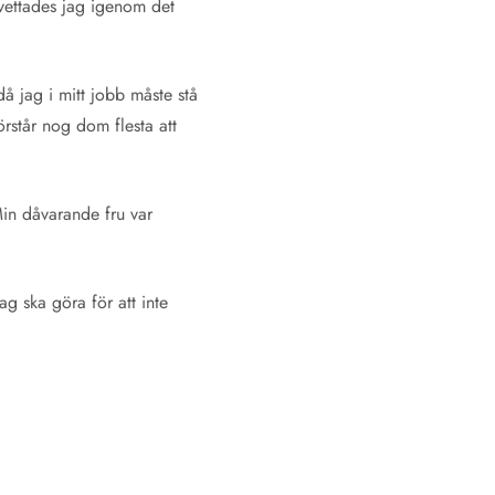
 svettades jag igenom det
å jag i mitt jobb måste stå
förstår nog dom flesta att
 Min dåvarande fru var
jag ska göra för att inte