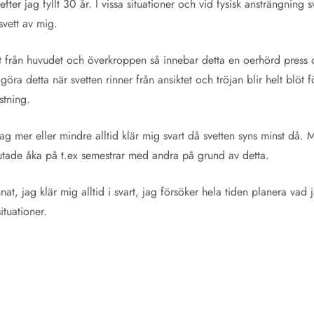
fter jag fyllt 30 år. I vissa situationer och vid fysisk ansträngning
svett av mig.
t från huvudet och överkroppen så innebar detta en oerhörd press d
göra detta när svetten rinner från ansiktet och tröjan blir helt blöt 
stning.
 jag mer eller mindre alltid klär mig svart då svetten syns minst då.
slutade åka på t.ex semestrar med andra på grund av detta.
nnat, jag klär mig alltid i svart, jag försöker hela tiden planera vad 
tuationer.