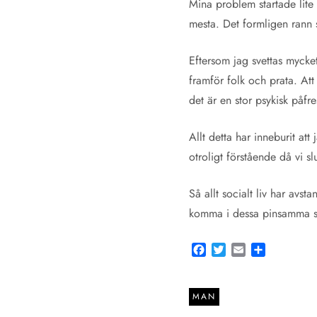
Mina problem startade lite e
mesta. Det formligen rann 
Eftersom jag svettas mycke
framför folk och prata. Att 
det är en stor psykisk påfre
Allt detta har inneburit att
otroligt förstående då vi 
Så allt socialt liv har avsta
komma i dessa pinsamma si
Facebook
Twitter
Email
Share
MAN