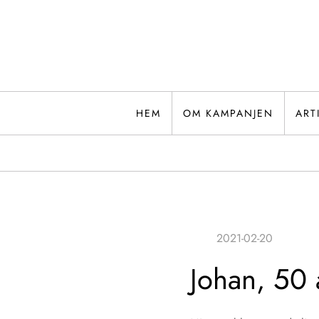
Hoppa
till
innehåll
HEM
OM KAMPANJEN
ART
Johan, 50 