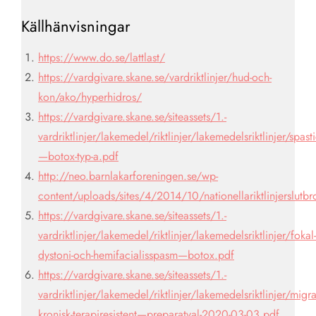
Källhänvisningar
https://www.do.se/lattlast/
https://vardgivare.skane.se/vardriktlinjer/hud-och-
kon/ako/hyperhidros/
https://vardgivare.skane.se/siteassets/1.-
vardriktlinjer/lakemedel/riktlinjer/lakemedelsriktlinjer/spasti
—botox-typ-a.pdf
http://neo.barnlakarforeningen.se/wp-
content/uploads/sites/4/2014/10/nationellariktlinjerslutbr
https://vardgivare.skane.se/siteassets/1.-
vardriktlinjer/lakemedel/riktlinjer/lakemedelsriktlinjer/fokal-
dystoni-och-hemifacialisspasm—botox.pdf
https://vardgivare.skane.se/siteassets/1.-
vardriktlinjer/lakemedel/riktlinjer/lakemedelsriktlinjer/migra
kronisk-terapiresistent—preparatval-2020-03-03.pdf