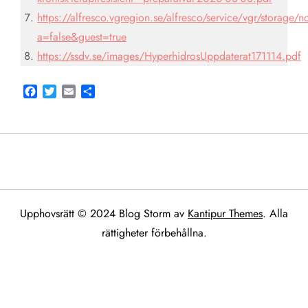
https://alfresco.vgregion.se/alfresco/service/vgr/storag
a=false&guest=true
https://ssdv.se/images/HyperhidrosUppdaterat171114.pdf
Facebook
Twitter
Email
Share
Upphovsrätt © 2024 Blog Storm av
Kantipur Themes
. Alla
rättigheter förbehållna.